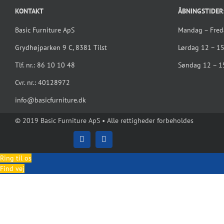
KONTAKT
ÅBNINGSTIDER
Basic Furniture ApS
Mandag – Fre
Grydhøjparken 9 C, 8381 Tilst
Lørdag 12 – 1
Tlf. nr.: 86 10 10 48
Søndag 12 – 1
Cvr. nr.: 40128972
info@basicfurniture.dk
© 2019 Basic Furniture ApS • Alle rettigheder forbeholdes
Facebook
Instagram
Ring til os
Find vej