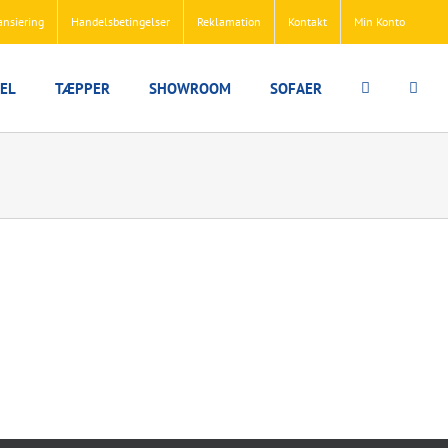
ansiering
Handelsbetingelser
Reklamation
Kontakt
Min Konto
EL
TÆPPER
SHOWROOM
SOFAER