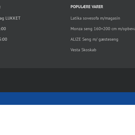
:
POPULÆRE VARER
dag LUKKET
Latika sovesofa m/magasin
5:00
Monza seng 160×200 cm m/opbev
5:00
ALIZE Seng m/ gæsteseng
Vesta Skoskab