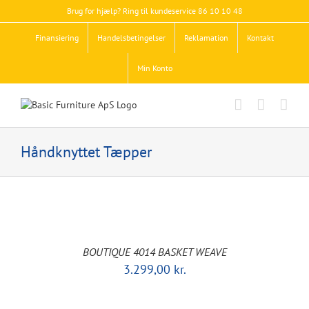
Skip
Brug for hjælp? Ring til kundeservice 86 10 10 48
to
content
Finansiering
Handelsbetingelser
Reklamation
Kontakt
Min Konto
Håndknyttet Tæpper
BOUTIQUE 4014 BASKET WEAVE
3.299,00
kr.