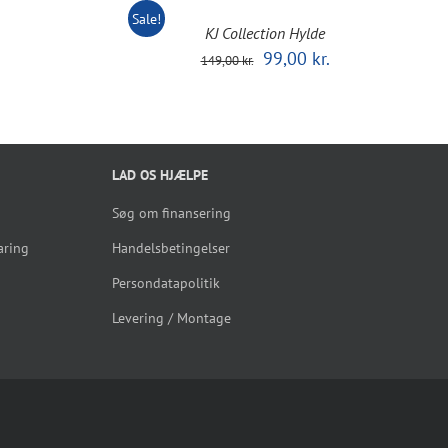
Sale!
KJ Collection Hylde
Den
Den
99,00
kr.
149,00
kr.
oprindelige
aktuelle
pris
pris
var:
er:
149,00 kr..
99,00 kr..
LAD OS HJÆLPE
Søg om finansering
aring
Handelsbetingelser
Persondatapolitik
Levering / Montage