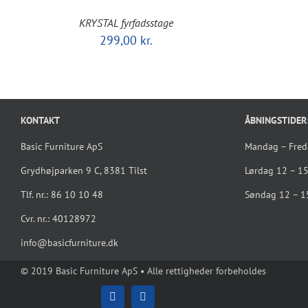
KRYSTAL fyrfadsstage
299,00
kr.
KONTAKT
ÅBNINGSTIDER
Basic Furniture ApS
Mandag – Fre
Grydhøjparken 9 C, 8381 Tilst
Lørdag 12 – 1
Tlf. nr.: 86 10 10 48
Søndag 12 – 1
Cvr. nr.: 40128972
info@basicfurniture.dk
© 2019 Basic Furniture ApS • Alle rettigheder forbeholdes
Facebook
Instagram