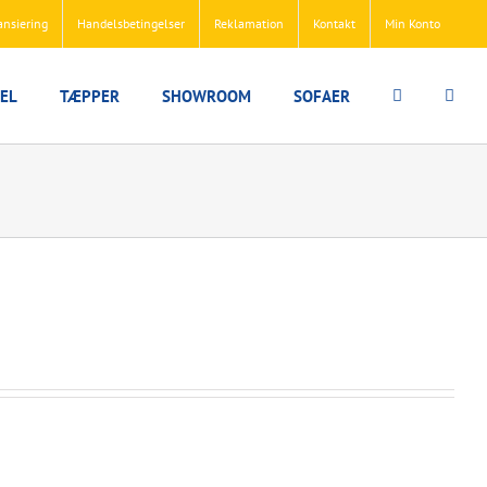
ansiering
Handelsbetingelser
Reklamation
Kontakt
Min Konto
EL
TÆPPER
SHOWROOM
SOFAER