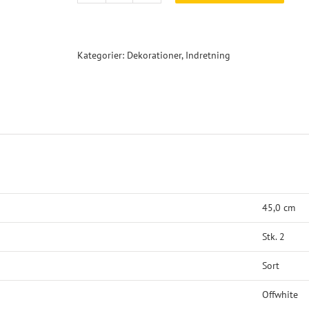
Collection
puder
antal
Kategorier:
Dekorationer
,
Indretning
45,0 cm
Stk. 2
Sort
Offwhite