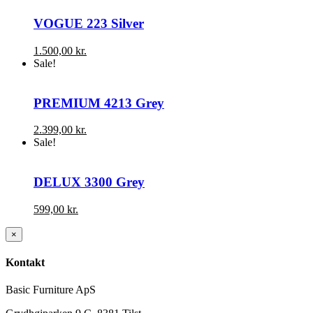
VOGUE 223 Silver
1.500,00
kr.
Sale!
PREMIUM 4213 Grey
2.399,00
kr.
Sale!
DELUX 3300 Grey
599,00
kr.
Close
×
product
quick
Kontakt
view
Basic Furniture ApS