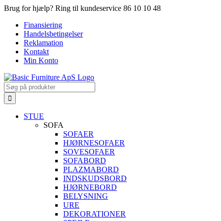
Skip
Brug for hjælp? Ring til kundeservice 86 10 10 48
to
Finansiering
content
Handelsbetingelser
Reklamation
Kontakt
Min Konto
Search
for:
STUE
SOFA
SOFAER
HJØRNESOFAER
SOVESOFAER
SOFABORD
PLAZMABORD
INDSKUDSBORD
HJØRNEBORD
BELYSNING
URE
DEKORATIONER