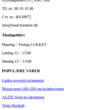
Grydhøjparken 9 C, 8381 Tilst
Tlf. nr.: 86 10 10 48
Cvr. nr.: 40128972
info@basicfurniture.dk
Åbningstider:
Mandag – Fredag LUKKET
Lørdag 12 – 15:00
Søndag 12 – 15:00
POPULÆRE VARER
Latika sovesofa m/magasin
Monza seng 160×200 cm m/opbevaring
ALIZE Seng m/ gæsteseng
Vesta Skoskab