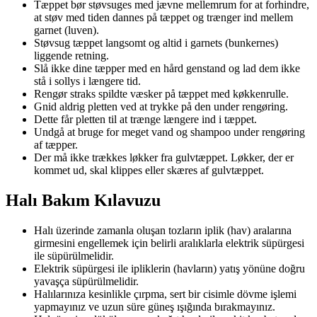
Tæppet bør støvsuges med jævne mellemrum for at forhindre,
at støv med tiden dannes på tæppet og trænger ind mellem
garnet (luven).
Støvsug tæppet langsomt og altid i garnets (bunkernes)
liggende retning.
Slå ikke dine tæpper med en hård genstand og lad dem ikke
stå i sollys i længere tid.
Rengør straks spildte væsker på tæppet med køkkenrulle.
Gnid aldrig pletten ved at trykke på den under rengøring.
Dette får pletten til at trænge længere ind i tæppet.
Undgå at bruge for meget vand og shampoo under rengøring
af tæpper.
Der må ikke trækkes løkker fra gulvtæppet. Løkker, der er
kommet ud, skal klippes eller skæres af gulvtæppet.
Halı Bakım Kılavuzu
Halı üzerinde zamanla oluşan tozların iplik (hav) aralarına
girmesini engellemek için belirli aralıklarla elektrik süpürgesi
ile süpürülmelidir.
Elektrik süpürgesi ile ipliklerin (havların) yatış yönüne doğru
yavaşça süpürülmelidir.
Halılarınıza kesinlikle çırpma, sert bir cisimle dövme işlemi
yapmayınız ve uzun süre güneş ışığında bırakmayınız.