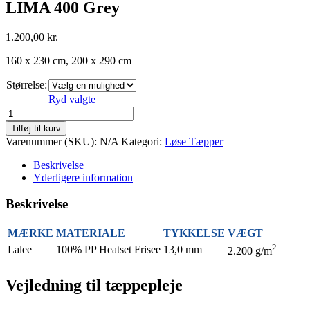
LIMA 400 Grey
1.200,00
kr.
160 x 230 cm, 200 x 290 cm
Størrelse:
Ryd valgte
LIMA
400
Tilføj til kurv
Grey
Varenummer (SKU):
N/A
Kategori:
Løse Tæpper
antal
Beskrivelse
Yderligere information
Beskrivelse
MÆRKE
MATERIALE
TYKKELSE
VÆGT
2
Lalee
100% PP Heatset Frisee
13,0 mm
2.200 g/m
Vejledning til tæppepleje