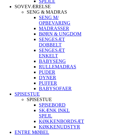
SPEJLE
SOVEVÆRELSE
SENG & MADRAS
SENG M/
OPBEVARING
MADRASSER
BØRN & UNGDOM
SENGESÆT
DOBBELT
SENGESÆT
ENKELT
BABYSENG
RULLEMADRAS
PUDER
DYNER
PUFFER
BABYSOFAER
SPISESTUE
SPISESTUE
SPISEBORD
SKÆNK INKL
SPEJL
KØKKENBORDSÆT
KØKKENUDSTYR
ENTRE MØBEL