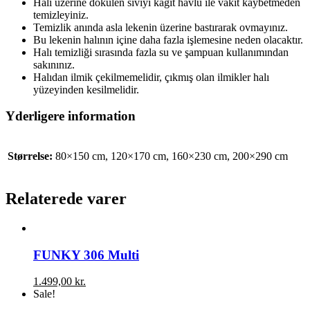
Halı üzerine dökülen sıvıyı kağıt havlu ile vakit kaybetmeden
temizleyiniz.
Temizlik anında asla lekenin üzerine bastırarak ovmayınız.
Bu lekenin halının içine daha fazla işlemesine neden olacaktır.
Halı temizliği sırasında fazla su ve şampuan kullanımından
sakınınız.
Halıdan ilmik çekilmemelidir, çıkmış olan ilmikler halı
yüzeyinden kesilmelidir.
Yderligere information
Størrelse:
80×150 cm, 120×170 cm, 160×230 cm, 200×290 cm
Relaterede varer
FUNKY 306 Multi
1.499,00
kr.
Sale!