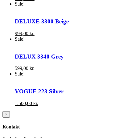
Sale!
DELUXE 3300 Beige
999,00
kr.
Sale!
DELUX 3340 Grey
599,00
kr.
Sale!
VOGUE 223 Silver
1.500,00
kr.
Close
×
product
quick
Kontakt
view