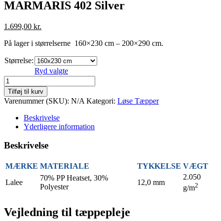
MARMARIS 402 Silver
1.699,00
kr.
På lager i størrelserne 160×230 cm – 200×290 cm.
Størrelse:
Ryd valgte
MARMARIS
402
Tilføj til kurv
Silver
Varenummer (SKU):
N/A
Kategori:
Løse Tæpper
antal
Beskrivelse
Yderligere information
Beskrivelse
MÆRKE
MATERIALE
TYKKELSE
VÆGT
2.050
70% PP Heatset, 30%
Lalee
12,0 mm
2
Polyester
g/m
Vejledning til tæppepleje