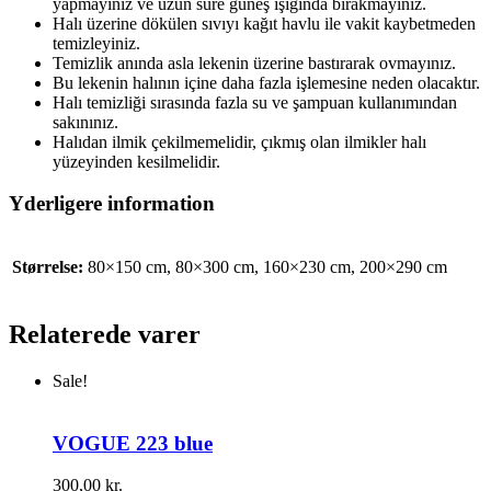
yapmayınız ve uzun süre güneş ışığında bırakmayınız.
Halı üzerine dökülen sıvıyı kağıt havlu ile vakit kaybetmeden
temizleyiniz.
Temizlik anında asla lekenin üzerine bastırarak ovmayınız.
Bu lekenin halının içine daha fazla işlemesine neden olacaktır.
Halı temizliği sırasında fazla su ve şampuan kullanımından
sakınınız.
Halıdan ilmik çekilmemelidir, çıkmış olan ilmikler halı
yüzeyinden kesilmelidir.
Yderligere information
Størrelse:
80×150 cm, 80×300 cm, 160×230 cm, 200×290 cm
Relaterede varer
Sale!
VOGUE 223 blue
300,00
kr.