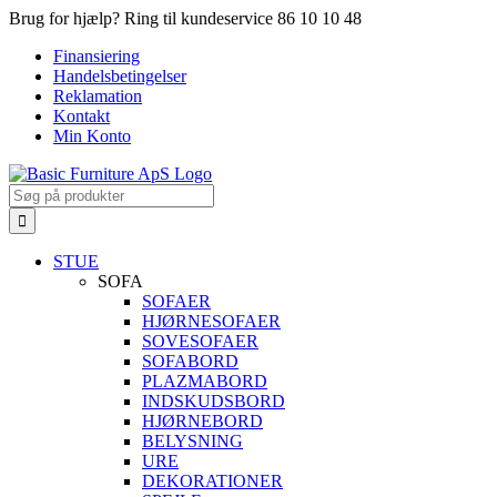
Skip
Brug for hjælp? Ring til kundeservice 86 10 10 48
to
Finansiering
content
Handelsbetingelser
Reklamation
Kontakt
Min Konto
Search
for:
STUE
SOFA
SOFAER
HJØRNESOFAER
SOVESOFAER
SOFABORD
PLAZMABORD
INDSKUDSBORD
HJØRNEBORD
BELYSNING
URE
DEKORATIONER