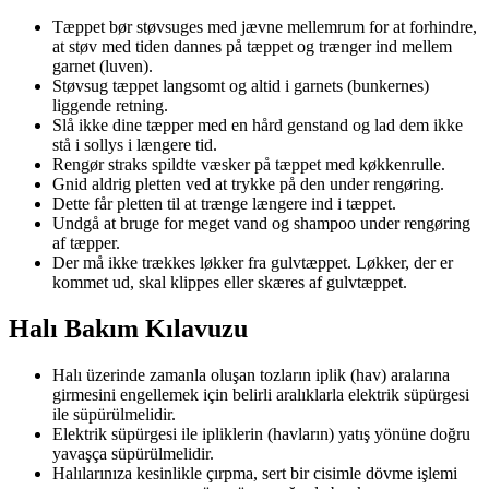
Tæppet bør støvsuges med jævne mellemrum for at forhindre,
at støv med tiden dannes på tæppet og trænger ind mellem
garnet (luven).
Støvsug tæppet langsomt og altid i garnets (bunkernes)
liggende retning.
Slå ikke dine tæpper med en hård genstand og lad dem ikke
stå i sollys i længere tid.
Rengør straks spildte væsker på tæppet med køkkenrulle.
Gnid aldrig pletten ved at trykke på den under rengøring.
Dette får pletten til at trænge længere ind i tæppet.
Undgå at bruge for meget vand og shampoo under rengøring
af tæpper.
Der må ikke trækkes løkker fra gulvtæppet. Løkker, der er
kommet ud, skal klippes eller skæres af gulvtæppet.
Halı Bakım Kılavuzu
Halı üzerinde zamanla oluşan tozların iplik (hav) aralarına
girmesini engellemek için belirli aralıklarla elektrik süpürgesi
ile süpürülmelidir.
Elektrik süpürgesi ile ipliklerin (havların) yatış yönüne doğru
yavaşça süpürülmelidir.
Halılarınıza kesinlikle çırpma, sert bir cisimle dövme işlemi