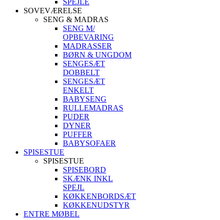
SPEJLE
SOVEVÆRELSE
SENG & MADRAS
SENG M/
OPBEVARING
MADRASSER
BØRN & UNGDOM
SENGESÆT
DOBBELT
SENGESÆT
ENKELT
BABYSENG
RULLEMADRAS
PUDER
DYNER
PUFFER
BABYSOFAER
SPISESTUE
SPISESTUE
SPISEBORD
SKÆNK INKL
SPEJL
KØKKENBORDSÆT
KØKKENUDSTYR
ENTRE MØBEL