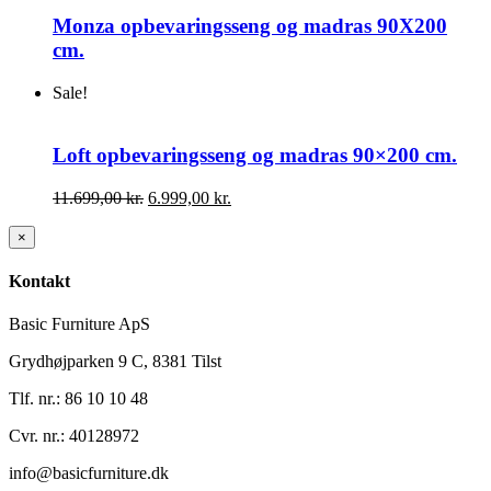
Monza opbevaringsseng og madras 90X200
cm.
Sale!
Loft opbevaringsseng og madras 90×200 cm.
Den
Den
11.699,00
kr.
6.999,00
kr.
oprindelige
aktuelle
pris
pris
Close
×
product
var:
er:
quick
11.699,00 kr..
6.999,00 kr..
Kontakt
view
Basic Furniture ApS
Grydhøjparken 9 C, 8381 Tilst
Tlf. nr.: 86 10 10 48
Cvr. nr.: 40128972
info@basicfurniture.dk