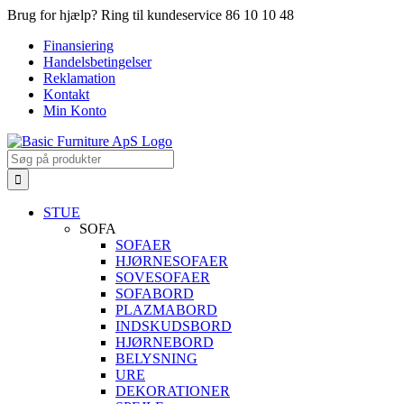
Skip
Brug for hjælp? Ring til kundeservice 86 10 10 48
to
Finansiering
content
Handelsbetingelser
Reklamation
Kontakt
Min Konto
Search
for:
STUE
SOFA
SOFAER
HJØRNESOFAER
SOVESOFAER
SOFABORD
PLAZMABORD
INDSKUDSBORD
HJØRNEBORD
BELYSNING
URE
DEKORATIONER