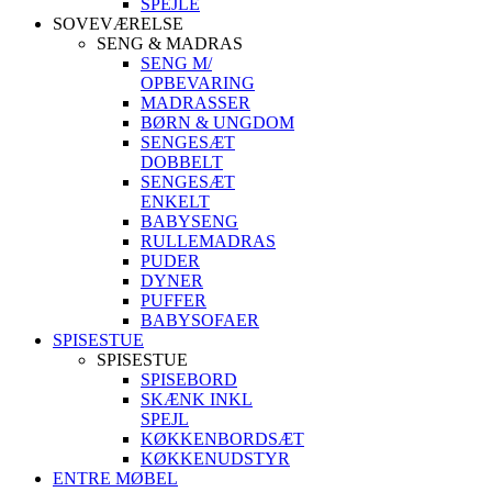
SPEJLE
SOVEVÆRELSE
SENG & MADRAS
SENG M/
OPBEVARING
MADRASSER
BØRN & UNGDOM
SENGESÆT
DOBBELT
SENGESÆT
ENKELT
BABYSENG
RULLEMADRAS
PUDER
DYNER
PUFFER
BABYSOFAER
SPISESTUE
SPISESTUE
SPISEBORD
SKÆNK INKL
SPEJL
KØKKENBORDSÆT
KØKKENUDSTYR
ENTRE MØBEL