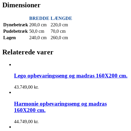
Dimensioner
BREDDE
LÆNGDE
Dynebetræk
200,0 cm
220,0 cm
Pudebetræk
50,0 cm
70,0 cm
Lagen
240,0 cm
260,0 cm
Relaterede varer
Lego opbevaringsseng og madras 160X200 cm.
43.749,00
kr.
Harmonie opbevaringsseng og madras
160X200 cm.
44.749,00
kr.