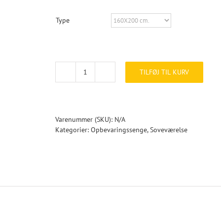
Type
TILFØJ TIL KURV
Monza
opbevaringsseng
og
madras
180X200
Varenummer (SKU):
N/A
cm.
Kategorier:
Opbevaringssenge
,
Soveværelse
antal