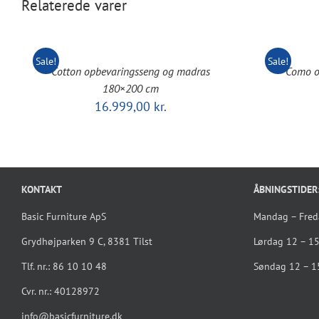
Relaterede varer
Sale!
Sale!
Cotton opbevaringsseng og madras
Como o
180×200 cm
16.999,00
kr.
KONTAKT
ÅBNINGSTIDER
Basic Furniture ApS
Mandag – Fre
Grydhøjparken 9 C, 8381 Tilst
Lørdag 12 – 1
Tlf. nr.: 86 10 10 48
Søndag 12 – 1
Cvr. nr.: 40128972
info@basicfurniture.dk