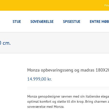
Fin
STUE
SOVEVÆRELSE
SPISESTUE
ENTRE MØB
0 cm.
Monza opbevaringsseng og madras 180X2
14.999,00
kr.
Monza genopdesigner søvnen med sin italienske elegan
optimal komfort og støtte til din krop. Bring charmen 
soveværelse med Monza.