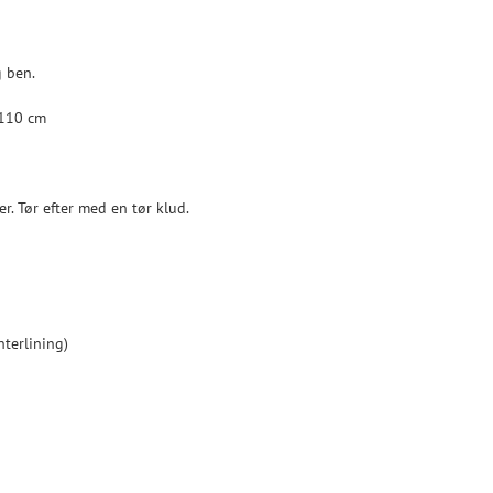
 ben.
 110 cm
. Tør efter med en tør klud.
nterlining)