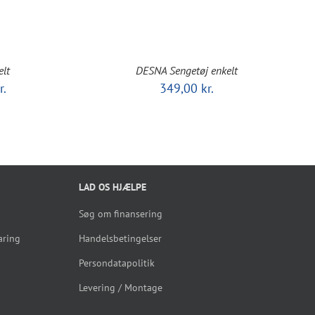
lt
DESNA Sengetøj enkelt
Den
r.
349,00
kr.
e
aktuelle
pris
er:
349,00 kr..
LAD OS HJÆLPE
Søg om finansering
aring
Handelsbetingelser
Persondatapolitik
Levering / Montage