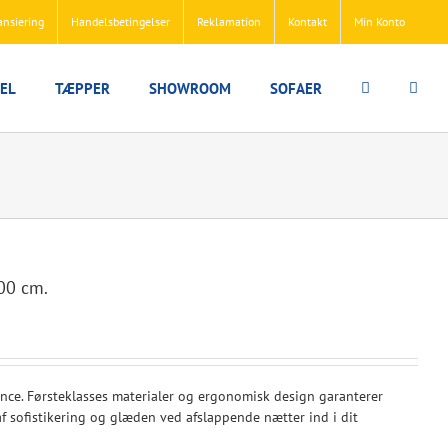
ansiering
Handelsbetingelser
Reklamation
Kontakt
Min Konto
EL
TÆPPER
SHOWROOM
SOFAER
00 cm.
ce. Førsteklasses materialer og ergonomisk design garanterer
af sofistikering og glæden ved afslappende nætter ind i dit