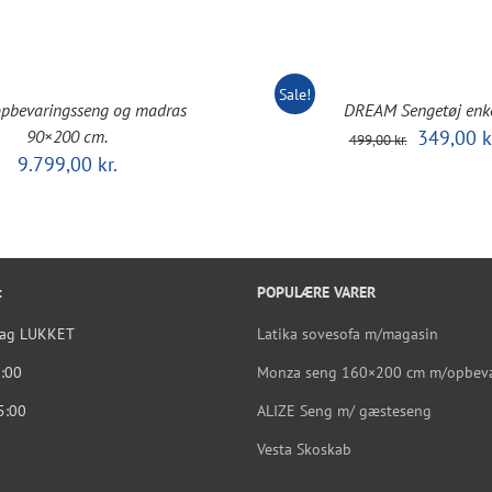
Sale!
pbevaringsseng og madras
DREAM Sengetøj enke
Den
90×200 cm.
349,00
k
499,00
kr.
oprindelig
9.799,00
kr.
pris
var:
499,00 kr..
:
POPULÆRE VARER
dag LUKKET
Latika sovesofa m/magasin
5:00
Monza seng 160×200 cm m/opbev
5:00
ALIZE Seng m/ gæsteseng
Vesta Skoskab