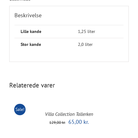
Beskrivelse
Lille kande
1,25 liter
Stor kande
2,0 liter
Relaterede varer
Sale!
Villa Collection Tallerken
Den
Den
65,00
kr.
129,00
kr.
oprindelige
aktuelle
pris
pris