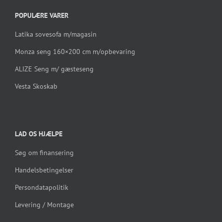
POPULÆRE VARER
Latika sovesofa m/magasin
Monza seng 160×200 cm m/opbevaring
ALIZE Seng m/ gæsteseng
Vesta Skoskab
LAD OS HJÆLPE
Søg om finansering
Handelsbetingelser
Persondatapolitik
Levering / Montage