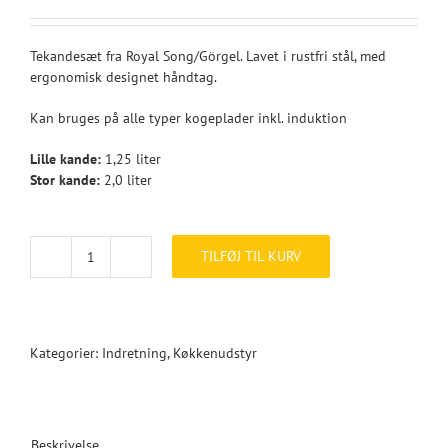
Tekandesæt fra Royal Song/Görgel. Lavet i rustfri stål, med
ergonomisk designet håndtag.
Kan bruges på alle typer kogeplader inkl. induktion
Lille kande:
1,25 liter
Stor kande:
2,0 liter
TILFØJ TIL KURV
OKYANUS
tekandesæt
antal
Kategorier:
Indretning
,
Køkkenudstyr
Beskrivelse