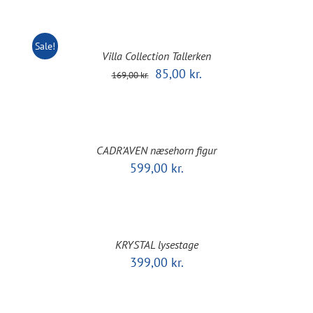
Sale!
Villa Collection Tallerken
Den
Den
85,00
kr.
169,00
kr.
oprindelige
aktuelle
pris
pris
var:
er:
169,00 kr..
85,00 kr..
CADR’AVEN næsehorn figur
599,00
kr.
KRYSTAL lysestage
399,00
kr.