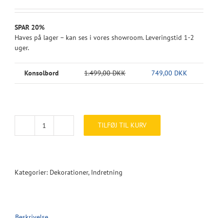
oprindelige
aktuelle
pris
pris
var:
er:
SPAR 20%
1.499,00 kr..
749,00 kr..
Haves på lager – kan ses i vores showroom. Leveringstid 1-2
uger.
Konsolbord
1.499,00 DKK
749,00 DKK
TILFØJ TIL KURV
PARAPLY
stativ
antal
Kategorier:
Dekorationer
,
Indretning
Beskrivelse