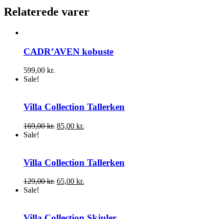
Relaterede varer
CADR’AVEN kobuste
599,00
kr.
Sale!
Villa Collection Tallerken
Den
Den
169,00
kr.
85,00
kr.
oprindelige
aktuelle
Sale!
pris
pris
var:
er:
169,00 kr..
85,00 kr..
Villa Collection Tallerken
Den
Den
129,00
kr.
65,00
kr.
oprindelige
aktuelle
Sale!
pris
pris
var:
er:
129,00 kr..
65,00 kr..
Villa Collection Skjuler