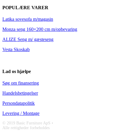
POPULÆRE VARER
Latika sovesofa m/magasin
Monza seng 160×200 cm m/opbevaring
ALIZE Seng m/ gæsteseng
Vesta Skoskab
Lad os hjælpe
Søg om finansering
Handelsbetingelser
Persondatapolitik
Levering / Montage
© 2019 Basic Furniture ApS •
Alle rettigheder forbeholdes
Facebook
Instagram