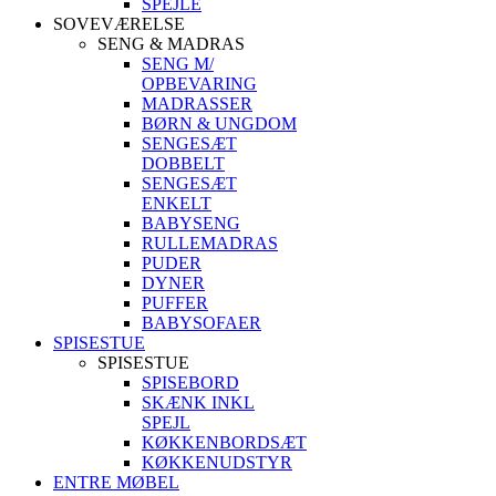
SPEJLE
SOVEVÆRELSE
SENG & MADRAS
SENG M/
OPBEVARING
MADRASSER
BØRN & UNGDOM
SENGESÆT
DOBBELT
SENGESÆT
ENKELT
BABYSENG
RULLEMADRAS
PUDER
DYNER
PUFFER
BABYSOFAER
SPISESTUE
SPISESTUE
SPISEBORD
SKÆNK INKL
SPEJL
KØKKENBORDSÆT
KØKKENUDSTYR
ENTRE MØBEL