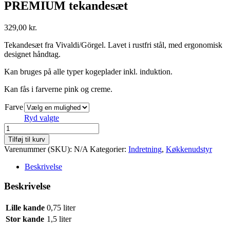
PREMIUM tekandesæt
329,00
kr.
Tekandesæt fra Vivaldi/Görgel. Lavet i rustfri stål, med ergonomisk
designet håndtag.
Kan bruges på alle typer kogeplader inkl. induktion.
Kan fås i farverne pink og creme.
Farve
Ryd valgte
PREMIUM
tekandesæt
Tilføj til kurv
antal
Varenummer (SKU):
N/A
Kategorier:
Indretning
,
Køkkenudstyr
Beskrivelse
Beskrivelse
Lille kande
0,75 liter
Stor kande
1,5 liter