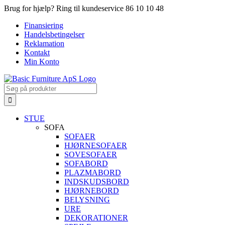
Skip
Brug for hjælp? Ring til kundeservice 86 10 10 48
to
Finansiering
content
Handelsbetingelser
Reklamation
Kontakt
Min Konto
Search
for:
STUE
SOFA
SOFAER
HJØRNESOFAER
SOVESOFAER
SOFABORD
PLAZMABORD
INDSKUDSBORD
HJØRNEBORD
BELYSNING
URE
DEKORATIONER