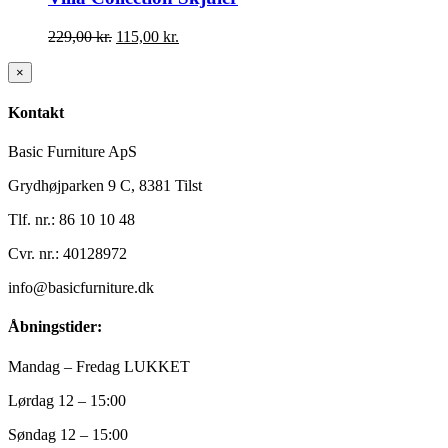
Den
Den
229,00
kr.
115,00
kr.
oprindelige
aktuelle
pris
pris
Close
×
product
var:
er:
quick
229,00 kr..
115,00 kr..
Kontakt
view
Basic Furniture ApS
Grydhøjparken 9 C, 8381 Tilst
Tlf. nr.: 86 10 10 48
Cvr. nr.: 40128972
info@basicfurniture.dk
Åbningstider:
Mandag – Fredag LUKKET
Lørdag 12 – 15:00
Søndag 12 – 15:00