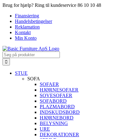
Skip
Brug for hjælp? Ring til kundeservice 86 10 10 48
to
Finansiering
content
Handelsbetingelser
Reklamation
Kontakt
Min Konto
Search
for:
STUE
SOFA
SOFAER
HJØRNESOFAER
SOVESOFAER
SOFABORD
PLAZMABORD
INDSKUDSBORD
HJØRNEBORD
BELYSNING
URE
DEKORATIONER