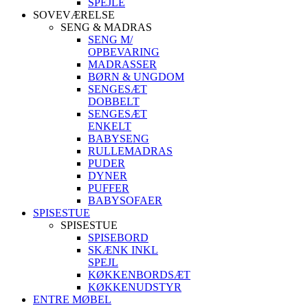
SPEJLE
SOVEVÆRELSE
SENG & MADRAS
SENG M/
OPBEVARING
MADRASSER
BØRN & UNGDOM
SENGESÆT
DOBBELT
SENGESÆT
ENKELT
BABYSENG
RULLEMADRAS
PUDER
DYNER
PUFFER
BABYSOFAER
SPISESTUE
SPISESTUE
SPISEBORD
SKÆNK INKL
SPEJL
KØKKENBORDSÆT
KØKKENUDSTYR
ENTRE MØBEL