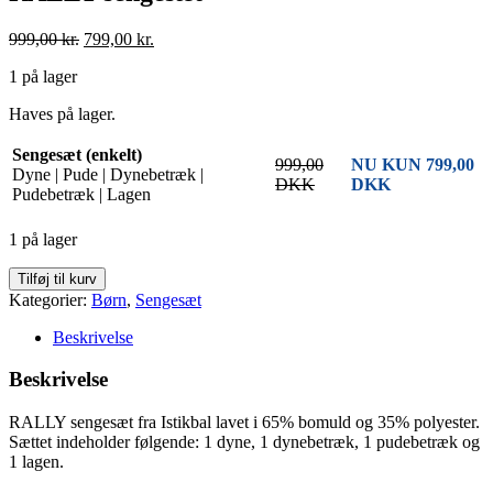
Den
Den
999,00
kr.
799,00
kr.
oprindelige
aktuelle
1 på lager
pris
pris
var:
er:
Haves på lager.
999,00 kr..
799,00 kr..
Sengesæt (enkelt)
999,00
NU KUN 799,00
Dyne | Pude | Dynebetræk |
DKK
DKK
Pudebetræk | Lagen
1 på lager
RALLY
Tilføj til kurv
sengesæt
Kategorier:
Børn
,
Sengesæt
antal
Beskrivelse
Beskrivelse
RALLY sengesæt fra Istikbal lavet i 65% bomuld og 35% polyester.
Sættet indeholder følgende: 1 dyne, 1 dynebetræk, 1 pudebetræk og
1 lagen.