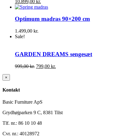
10.899,00
kr.
Optimum madras 90×200 cm
1.499,00
kr.
Sale!
GARDEN DREAMS sengesæt
Den
Den
999,00
kr.
799,00
kr.
oprindelige
aktuelle
pris
pris
Close
×
product
var:
er:
quick
999,00 kr..
799,00 kr..
Kontakt
view
Basic Furniture ApS
Grydhøjparken 9 C, 8381 Tilst
Tlf. nr.: 86 10 10 48
Cvr. nr.: 40128972