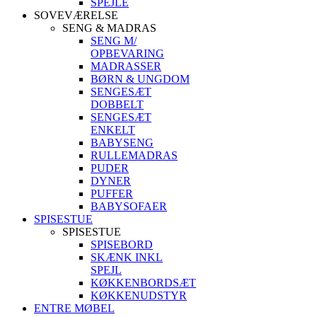
SPEJLE
SOVEVÆRELSE
SENG & MADRAS
SENG M/
OPBEVARING
MADRASSER
BØRN & UNGDOM
SENGESÆT
DOBBELT
SENGESÆT
ENKELT
BABYSENG
RULLEMADRAS
PUDER
DYNER
PUFFER
BABYSOFAER
SPISESTUE
SPISESTUE
SPISEBORD
SKÆNK INKL
SPEJL
KØKKENBORDSÆT
KØKKENUDSTYR
ENTRE MØBEL