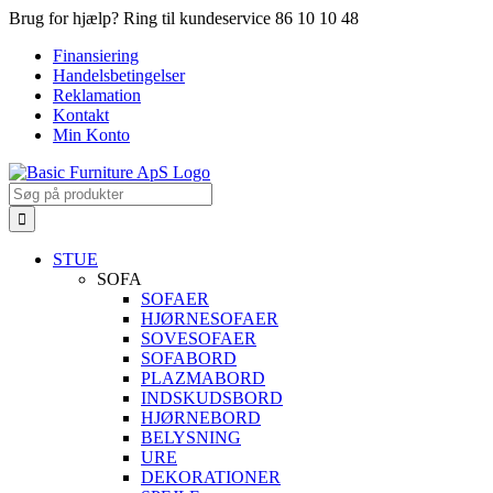
Skip
Brug for hjælp? Ring til kundeservice 86 10 10 48
to
Finansiering
content
Handelsbetingelser
Reklamation
Kontakt
Min Konto
Search
for:
STUE
SOFA
SOFAER
HJØRNESOFAER
SOVESOFAER
SOFABORD
PLAZMABORD
INDSKUDSBORD
HJØRNEBORD
BELYSNING
URE
DEKORATIONER