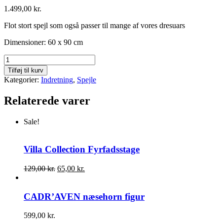
1.499,00
kr.
Flot stort spejl som også passer til mange af vores dresuars
Dimensioner: 60 x 90 cm
Skagen
spejl
Tilføj til kurv
60x90
Kategorier:
Indretning
,
Spejle
cm
antal
Relaterede varer
Sale!
Villa Collection Fyrfadsstage
Den
Den
129,00
kr.
65,00
kr.
oprindelige
aktuelle
pris
pris
var:
er:
CADR’AVEN næsehorn figur
129,00 kr..
65,00 kr..
599,00
kr.