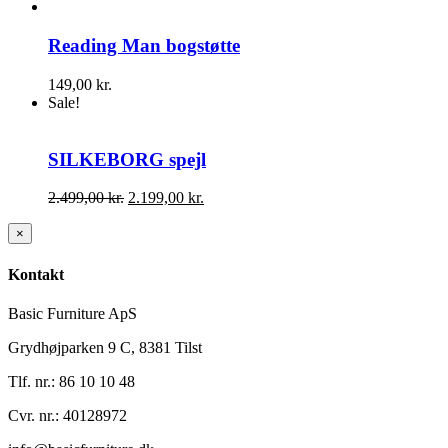
Reading Man bogstøtte
149,00
kr.
Sale!
SILKEBORG spejl
Den
Den
2.499,00
kr.
2.199,00
kr.
oprindelige
aktuelle
pris
pris
Close
×
product
var:
er:
quick
2.499,00 kr..
2.199,00 kr..
Kontakt
view
Basic Furniture ApS
Grydhøjparken 9 C, 8381 Tilst
Tlf. nr.: 86 10 10 48
Cvr. nr.: 40128972