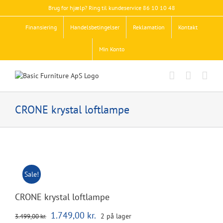
Skip
Brug for hjælp? Ring til kundeservice 86 10 10 48
to
content
Finansiering
Handelsbetingelser
Reklamation
Kontakt
Min Konto
CRONE krystal loftlampe
Sale!
CRONE krystal loftlampe
Den
Den
1.749,00
kr.
2 på lager
3.499,00
kr.