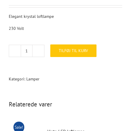
oprindelige
aktuelle
pris
pris
var:
er:
Elegant krystal loftlampe
3.499,00 kr..
1.749,00 kr..
230 Volt
TILFØJ TIL KURV
CRONE
krystal
loftlampe
antal
Kategori:
Lamper
Relaterede varer
Sale!