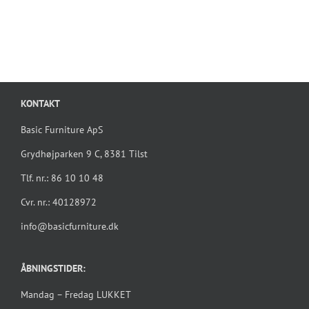
oprindelige
aktuelle
pris
pris
var:
er:
2.999,00 kr..
1.499,00 kr..
KONTAKT
Basic Furniture ApS
Grydhøjparken 9 C, 8381 Tilst
Tlf. nr.: 86 10 10 48
Cvr. nr.: 40128972
info@basicfurniture.dk
ÅBNINGSTIDER:
Mandag – Fredag LUKKET