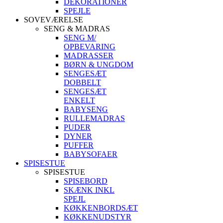
DEKORATIONER
SPEJLE
SOVEVÆRELSE
SENG & MADRAS
SENG M/
OPBEVARING
MADRASSER
BØRN & UNGDOM
SENGESÆT
DOBBELT
SENGESÆT
ENKELT
BABYSENG
RULLEMADRAS
PUDER
DYNER
PUFFER
BABYSOFAER
SPISESTUE
SPISESTUE
SPISEBORD
SKÆNK INKL
SPEJL
KØKKENBORDSÆT
KØKKENUDSTYR