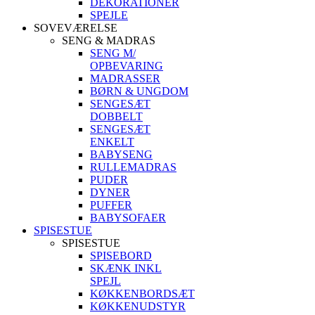
DEKORATIONER
SPEJLE
SOVEVÆRELSE
SENG & MADRAS
SENG M/
OPBEVARING
MADRASSER
BØRN & UNGDOM
SENGESÆT
DOBBELT
SENGESÆT
ENKELT
BABYSENG
RULLEMADRAS
PUDER
DYNER
PUFFER
BABYSOFAER
SPISESTUE
SPISESTUE
SPISEBORD
SKÆNK INKL
SPEJL
KØKKENBORDSÆT
KØKKENUDSTYR