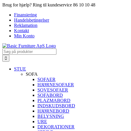
Skip
Brug for hjælp? Ring til kundeservice 86 10 10 48
to
Finansiering
content
Handelsbetingelser
Reklamation
Kontakt
Min Konto
Search
for:
STUE
SOFA
SOFAER
HJØRNESOFAER
SOVESOFAER
SOFABORD
PLAZMABORD
INDSKUDSBORD
HJØRNEBORD
BELYSNING
URE
DEKORATIONER