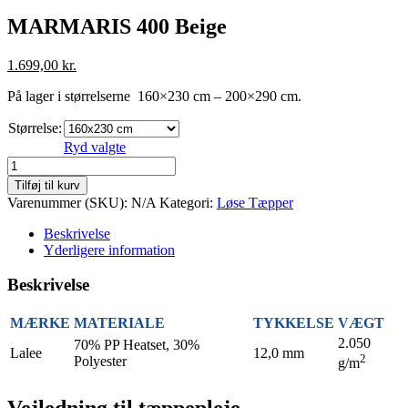
MARMARIS 400 Beige
1.699,00
kr.
På lager i størrelserne 160×230 cm – 200×290 cm.
Størrelse:
Ryd valgte
MARMARIS
400
Tilføj til kurv
Beige
Varenummer (SKU):
N/A
Kategori:
Løse Tæpper
antal
Beskrivelse
Yderligere information
Beskrivelse
MÆRKE
MATERIALE
TYKKELSE
VÆGT
2.050
70% PP Heatset, 30%
Lalee
12,0 mm
2
Polyester
g/m