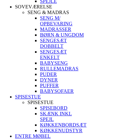
SPEJLE
SOVEVÆRELSE
SENG & MADRAS
SENG M/
OPBEVARING
MADRASSER
BØRN & UNGDOM
SENGESÆT
DOBBELT
SENGESÆT
ENKELT
BABYSENG
RULLEMADRAS
PUDER
DYNER
PUFFER
BABYSOFAER
SPISESTUE
SPISESTUE
SPISEBORD
SKÆNK INKL
SPEJL
KØKKENBORDSÆT
KØKKENUDSTYR
ENTRE MØBEL