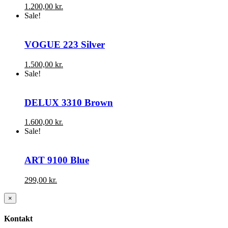
1.200,00
kr.
Sale!
VOGUE 223 Silver
1.500,00
kr.
Sale!
DELUX 3310 Brown
1.600,00
kr.
Sale!
ART 9100 Blue
299,00
kr.
Close
×
product
quick
Kontakt
view