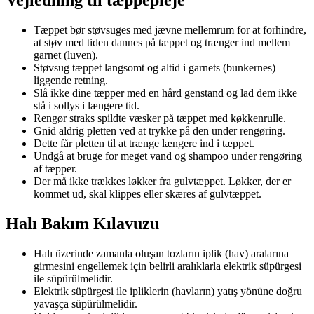
Vejledning til tæppepleje
Tæppet bør støvsuges med jævne mellemrum for at forhindre,
at støv med tiden dannes på tæppet og trænger ind mellem
garnet (luven).
Støvsug tæppet langsomt og altid i garnets (bunkernes)
liggende retning.
Slå ikke dine tæpper med en hård genstand og lad dem ikke
stå i sollys i længere tid.
Rengør straks spildte væsker på tæppet med køkkenrulle.
Gnid aldrig pletten ved at trykke på den under rengøring.
Dette får pletten til at trænge længere ind i tæppet.
Undgå at bruge for meget vand og shampoo under rengøring
af tæpper.
Der må ikke trækkes løkker fra gulvtæppet. Løkker, der er
kommet ud, skal klippes eller skæres af gulvtæppet.
Halı Bakım Kılavuzu
Halı üzerinde zamanla oluşan tozların iplik (hav) aralarına
girmesini engellemek için belirli aralıklarla elektrik süpürgesi
ile süpürülmelidir.
Elektrik süpürgesi ile ipliklerin (havların) yatış yönüne doğru
yavaşça süpürülmelidir.