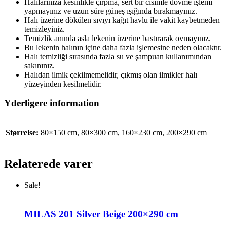
Halılarınıza kesinlikle çırpma, sert bir cisimle dövme işlemi
yapmayınız ve uzun süre güneş ışığında bırakmayınız.
Halı üzerine dökülen sıvıyı kağıt havlu ile vakit kaybetmeden
temizleyiniz.
Temizlik anında asla lekenin üzerine bastırarak ovmayınız.
Bu lekenin halının içine daha fazla işlemesine neden olacaktır.
Halı temizliği sırasında fazla su ve şampuan kullanımından
sakınınız.
Halıdan ilmik çekilmemelidir, çıkmış olan ilmikler halı
yüzeyinden kesilmelidir.
Yderligere information
Størrelse:
80×150 cm, 80×300 cm, 160×230 cm, 200×290 cm
Relaterede varer
Sale!
MILAS 201 Silver Beige 200×290 cm