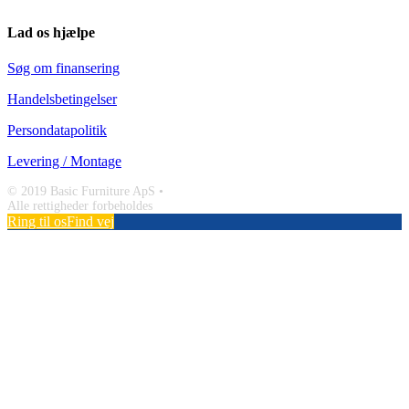
Lad os hjælpe
Søg om finansering
Handelsbetingelser
Persondatapolitik
Levering / Montage
© 2019 Basic Furniture ApS •
Alle rettigheder forbeholdes
Facebook
Instagram
Ring til os
Find vej
Go
to
Top