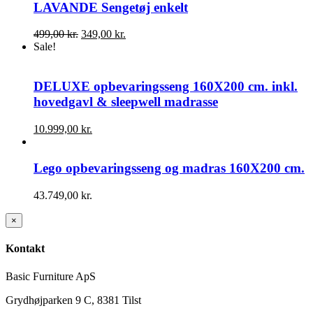
LAVANDE Sengetøj enkelt
Den
Den
499,00
kr.
349,00
kr.
oprindelige
aktuelle
Sale!
pris
pris
var:
er:
499,00 kr..
349,00 kr..
DELUXE opbevaringsseng 160X200 cm. inkl.
hovedgavl & sleepwell madrasse
10.999,00
kr.
Lego opbevaringsseng og madras 160X200 cm.
43.749,00
kr.
Close
×
product
quick
Kontakt
view
Basic Furniture ApS
Grydhøjparken 9 C, 8381 Tilst