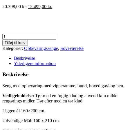
Den
Den
20.398,00
kr.
12.499,00
kr.
oprindelige
aktuelle
pris
pris
var:
er:
20.398,00 kr..
12.499,00 kr..
Siesta
opbevaringsseng
Tilføj til kurv
og
Kategorier:
Opbevaringssenge
,
Soveværelse
madras
160x200
Beskrivelse
cm.
Yderligere information
antal
Beskrivelse
Seng med opbevaring med vipperamme, bund, hoved gavl og ben.
Vedligeholdelse:
Tør med en fugtig klud og anvend kun milde
rengørings midler. Tør efter med en tør klud.
Liggemål 160×200 cm.
Udvendige Mål: 160 x 210 cm.