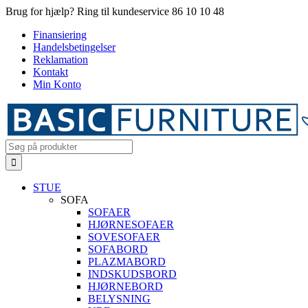
Skip
Brug for hjælp? Ring til kundeservice 86 10 10 48
to
Finansiering
content
Handelsbetingelser
Reklamation
Kontakt
Min Konto
Search
for:
STUE
SOFA
SOFAER
HJØRNESOFAER
SOVESOFAER
SOFABORD
PLAZMABORD
INDSKUDSBORD
HJØRNEBORD
BELYSNING