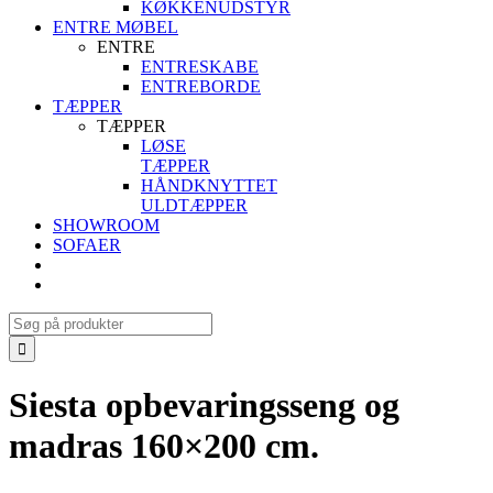
KØKKENUDSTYR
ENTRE MØBEL
ENTRE
ENTRESKABE
ENTREBORDE
TÆPPER
TÆPPER
LØSE
TÆPPER
HÅNDKNYTTET
ULDTÆPPER
SHOWROOM
SOFAER
Search
for:
Siesta opbevaringsseng og
madras 160×200 cm.